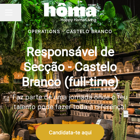
Partilhar página
MENU DE CARREIRAS
OPERATIONS
·
CASTELO BRANCO
Responsável de
Secção - Castelo
Branco (full-time)
Faz parte de uma jornada onde o teu
talento pode fazer toda a diferença!
Candidata-te aqui