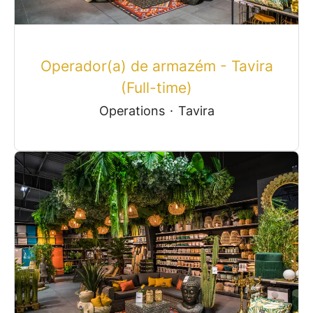
Operador(a) de armazém - Tavira
(Full-time)
Operations
·
Tavira