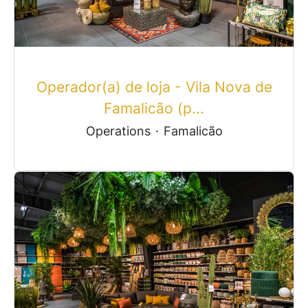
Operador(a) de loja - Vila Nova de
Famalicão (p...
Operations
·
Famalicão