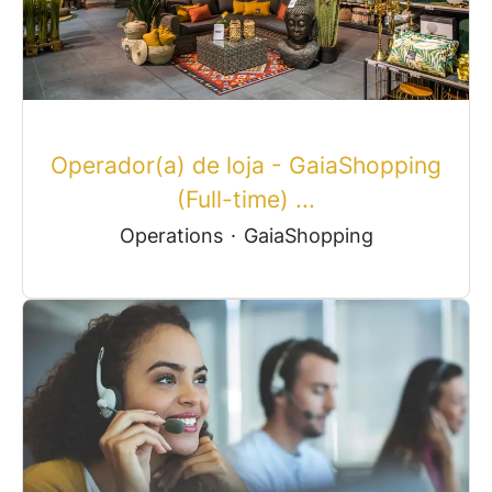
Operador(a) de loja - GaiaShopping
(Full-time) ...
Operations
·
GaiaShopping