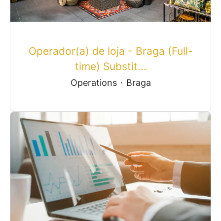
Operador(a) de loja - Braga (Full-
time) Substit...
Operations
·
Braga