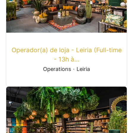
Operador(a) de loja - Leiria (Full-time
- 13h à...
Operations
·
Leiria