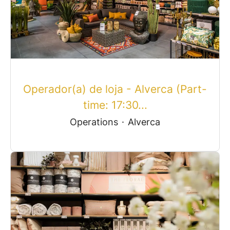
Operador(a) de loja - Alverca (Part-
time: 17:30...
Operations
·
Alverca