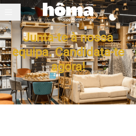
Partilhar página
MENU DE CARREIRAS
Junta-te à nossa
equipa. Candidata-te
agora!