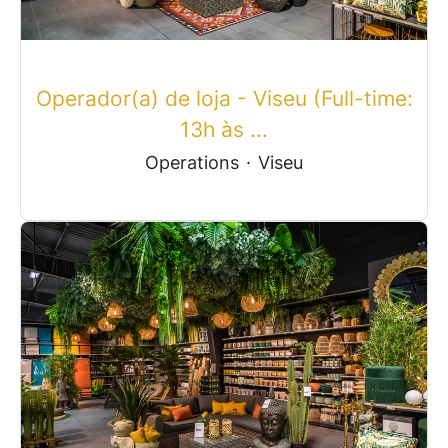
Operador(a) de loja - Viseu (Full-time:
13h às ...
Operations
·
Viseu