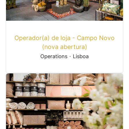
Operador(a) de loja - Campo Novo
(nova abertura)
Operations
·
Lisboa