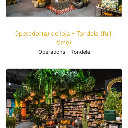
Operador(a) de loja - Tondela (full-
time)
Operations
·
Tondela