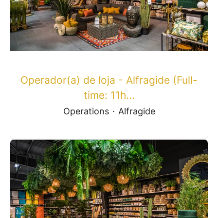
Operador(a) de loja - Alfragide (Full-
time: 11h...
Operations
·
Alfragide