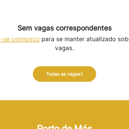
Sem vagas correspondentes
-se connosco
para se manter atualizado sob
vagas.
Todas as vagas
Porto de Mós