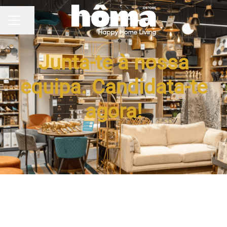
Partilhar página
MENU DE CARREIRAS
Junta-te à nossa
equipa. Candidata-te
agora!