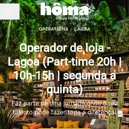
Partilhar página
MENU DE CARREIRAS
OPERATIONS
·
LAGOA
Operador de loja -
Lagoa (Part-time 20h |
10h-15h | segunda a
quinta)
Faz parte de uma jornada onde o teu
talento pode fazer toda a diferença!