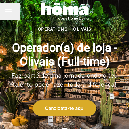
Partilhar página
MENU DE CARREIRAS
OPERATIONS
·
OLIVAIS
Operador(a) de loja -
Olivais (Full-time)
Faz parte de uma jornada onde o teu
talento pode fazer toda a diferença!
Candidata-te aqui