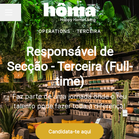
Partilhar página
MENU DE CARREIRAS
OPERATIONS
·
TERCEIRA
Responsável de
Secção - Terceira (Full-
time)
Faz parte de uma jornada onde o teu
talento pode fazer toda a diferença!
Candidata-te aqui