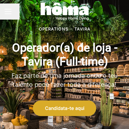
Partilhar página
MENU DE CARREIRAS
OPERATIONS
·
TAVIRA
Operador(a) de loja -
Tavira (Full-time)
Faz parte de uma jornada onde o teu
talento pode fazer toda a diferença!
Candidata-te aqui